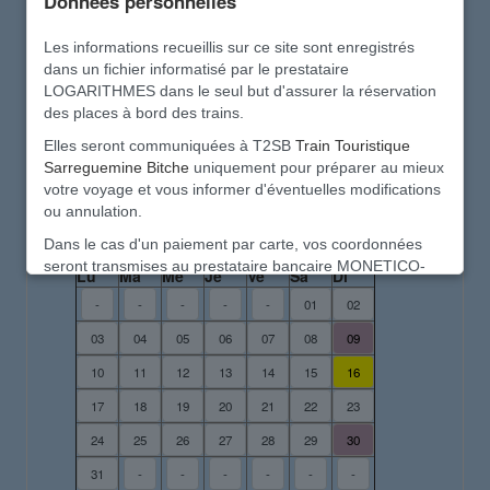
Données personnelles
Besoin d'aide pour la réservation ?
Les informations recueillis sur ce site sont enregistrés
dans un fichier informatisé par le prestataire
Recommencer à zéro
LOGARITHMES dans le seul but d'assurer la réservation
des places à bord des trains.
Elles seront communiquées à T2SB
Train Touristique
Calendrier des circulations
Sarreguemine Bitche
uniquement pour préparer au mieux
votre voyage et vous informer d'éventuelles modifications
ou annulation.
août 2026
Dans le cas d'un paiement par carte, vos coordonnées
seront transmises au prestataire bancaire MONETICO-
Lu
Ma
Me
Je
Ve
Sa
Di
PAIEMENT conformément à la directive sur les paiement -
-
-
-
-
-
01
02
DSP2
03
04
05
06
07
08
09
Vos données personnelles sont précieuses.
10
11
12
13
14
15
16
Elles seront détruites en fin d'année et ne seront en
aucun cas transmises à d'autres structures, ni utilisé à un
17
18
19
20
21
22
23
autre usage
24
25
26
27
28
29
30
Ce site de réservation est sécurisé et ne comporte aucun
31
-
-
-
-
-
-
traqueur et aucun cookie destiné à des usages