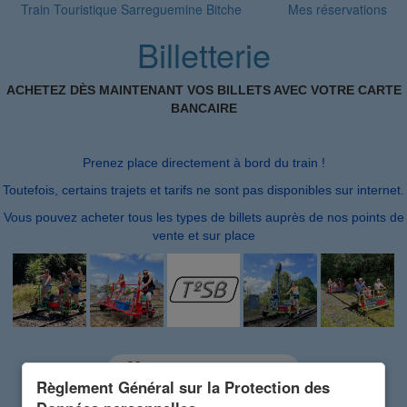
Train Touristique Sarreguemine Bitche
Mes réservations
Billetterie
ACHETEZ DÈS MAINTENANT VOS BILLETS AVEC VOTRE CARTE
BANCAIRE
Prenez place directement à bord du train !
Toutefois, certains trajets et tarifs ne sont pas disponibles sur internet.
Vous pouvez acheter tous les types de billets auprès de nos points de
vente et sur place
Utiliser un code cadeau
Règlement Général sur la Protection des