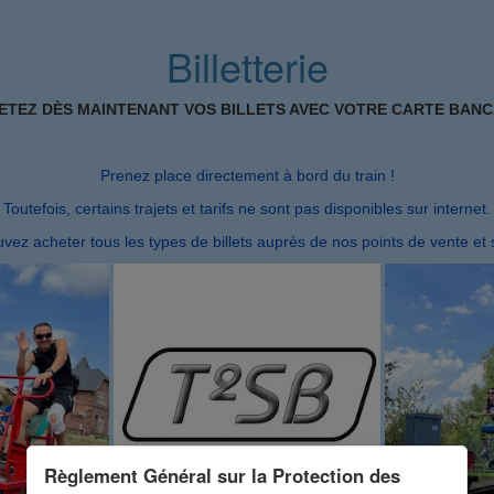
Billetterie
ETEZ DÈS MAINTENANT VOS BILLETS AVEC VOTRE CARTE BANC
Prenez place directement à bord du train !
Toutefois, certains trajets et tarifs ne sont pas disponibles sur internet.
vez acheter tous les types de billets auprès de nos points de vente et 
Règlement Général sur la Protection des