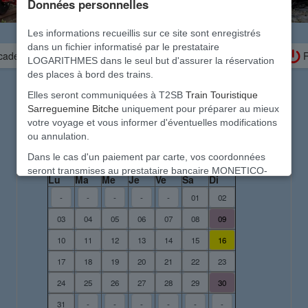
Données personnelles
Les informations recueillis sur ce site sont enregistrés
dans un fichier informatisé par le prestataire
 cadeau
Besoin d'aide pour la réservation ?
R
LOGARITHMES dans le seul but d'assurer la réservation
des places à bord des trains.
Elles seront communiquées à T2SB
Train Touristique
Sarreguemine Bitche
uniquement pour préparer au mieux
Calendrier des circulations
votre voyage et vous informer d'éventuelles modifications
ou annulation.
août 2026
Dans le cas d'un paiement par carte, vos coordonnées
seront transmises au prestataire bancaire MONETICO-
Lu
Ma
Me
Je
Ve
Sa
Di
PAIEMENT conformément à la directive sur les paiement -
-
-
-
-
-
01
02
DSP2
Vos données personnelles sont précieuses.
03
04
05
06
07
08
09
Elles seront détruites en fin d'année et ne seront en
10
11
12
13
14
15
16
aucun cas transmises à d'autres structures, ni utilisé à un
17
18
19
20
21
22
23
autre usage
24
25
26
27
28
29
30
Ce site de réservation est sécurisé et ne comporte aucun
traqueur et aucun cookie destiné à des usages
31
-
-
-
-
-
-